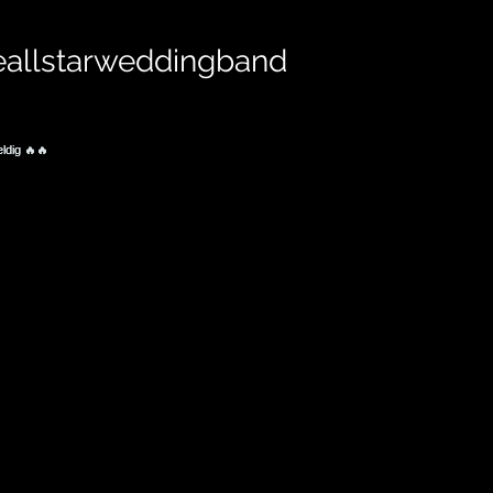
eallstarweddingband