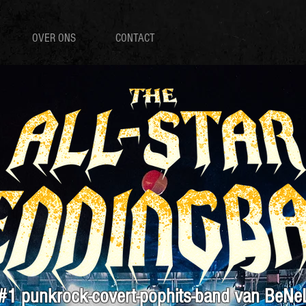
OVER ONS
CONTACT
#1 punkrock-covert-pophits-band van BeNe